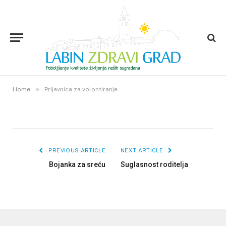
Prijavnica za volontiranje
22. LISTOPADA 2024.
»
0
VIEWS
Home
Prijavnica za volontiranje
PREVIOUS ARTICLE
NEXT ARTICLE
Bojanka za sreću
Suglasnost roditelja