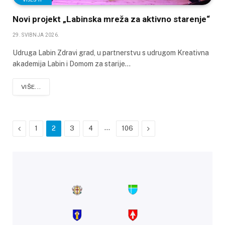
Novi projekt „Labinska mreža za aktivno starenje“
29. SVIBNJA 2026.
Udruga Labin Zdravi grad, u partnerstvu s udrugom Kreativna
akademija Labin i Domom za starije…
VIŠE...
Previous
…
Next
1
2
3
4
106