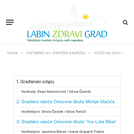
TOP MENU TXT - STATIČNI SADRŽAJ
VIJEĆE MLADIH I GRAĐANSKI
ODGOJ
2. SVIBNJA 2011.
»
3
VIEWS
»
Home
TOP MENU txt - STATIČNI SADRŽAJ
VIJEĆE MLADIH I GRAĐANSKI ODGOJ
1. Građanski odgoj
Voditelji: Dean Nestorović i Silvia Česnik.
2. Gradsko vijeće Osnovne škole Matije Vlačića
Voditeljice: Silvia Česnik i Silva Tenčić
3. Gradsko vijeće Osnovne škole “Ivo Lola Ribar”
Voditeljice: Jasmina Beloč i Ivana Griparić Fable