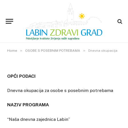
OSOBE S POSEBNIM POTREBAMA
Dnevna okupacija
8. LIPNJA 2011.
»
3
VIEWS
»
Home
OSOBE S POSEBNIM POTREBAMA
Dnevna okupacija
OPĆI PODACI
Dnevna okupacija za osobe s posebnim potrebama
NAZIV PROGRAMA
“Naša dnevna zajednica Labin”