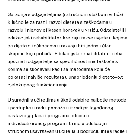
Suradnja s odgajateljima (i stručnom službom vrtića)
ključno je za rast i razvoj djeteta s teškoćama u
razvoju i njegov efikasan boravak u vrtiću. Odgajatelji i
edukacijski rehabilitator kreiraju takve uvjete u kojima
će dijete s teškoćama u razvoju biti jednak član
skupine koju pohađa. Edukacijski rehabilitator treba
upoznati odgajatelje sa specifičnostima teškoća s
kojima se suočavaju kao i sa metodama koje će
pokazati najviše rezultata u unaprjeđenju djetetovog
cjelokupnog funkcioniranja.
U suradnji s učiteljima u školi odabire najbolje metode
i postupke u radu, pomaže u izradi prilagođenog
nastavnog plana i programa odnosno
individualiziranog program, brine o edukaciji i
stručnom usavršavanju učitelja u području integracije i