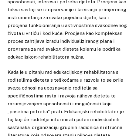
sposobnosti, interesa i potreba djeteta. Procjena kao
takva sastoji se iz opservacije i kreiranja primjerenog
instrumentarija za svako pojedino dijete, kao i
procjena funkcioniranja u aktivnostima svakodnevnog
života u vrtiću i kod kuće. Procjena kao kompleksan
proces zahtijeva izradu individualiziranog plana i
programa za rad svakog djeteta kojemu je podrška
edukacijskog-rehabilitatora nužna.
Kada je u pitanju rad edukacijskog rehabilitatora s
roditeljima djeteta s teškoćama u razvoju to se prije
svega odnosi na upoznavanje roditelja sa
specifičnostima rasta i razvoja njihova djeteta te
razumijevanjem sposobnosti i mogućnosti koju
„posebna potreba“ prati. Edukacijski rehabilitator je
taj koji će roditelje informirati putem individualnih
sastanaka, organizaciju grupnih radionica ili stručne
literature koja odgovara stanju njihova djeteta.