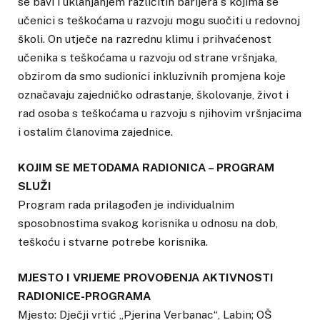
se bavi i uklanjanjem različitih barijera s kojima se
učenici s teškoćama u razvoju mogu suočiti u redovnoj
školi. On utječe na razrednu klimu i prihvaćenost
učenika s teškoćama u razvoju od strane vršnjaka,
obzirom da smo sudionici inkluzivnih promjena koje
označavaju zajedničko odrastanje, školovanje, život i
rad osoba s teškoćama u razvoju s njihovim vršnjacima
i ostalim članovima zajednice.
KOJIM SE METODAMA RADIONICA – PROGRAM
SLUŽI
Program rada prilagođen je individualnim
sposobnostima svakog korisnika u odnosu na dob,
teškoću i stvarne potrebe korisnika.
MJESTO I VRIJEME PROVOĐENJA AKTIVNOSTI
RADIONICE-PROGRAMA
Mjesto: Dječji vrtić „Pjerina Verbanac“, Labin; OŠ