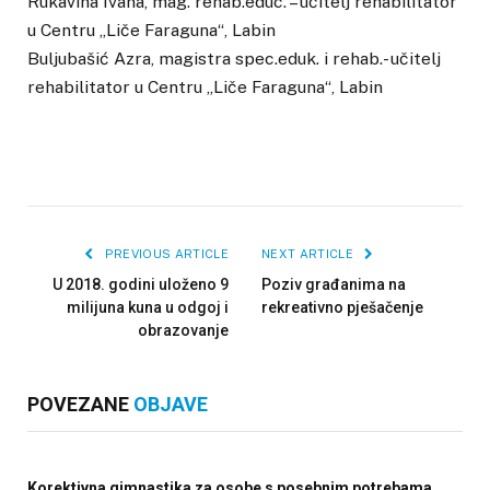
Rukavina Ivana, mag. rehab.educ. – učitelj rehabilitator
u Centru „Liče Faraguna“, Labin
Buljubašić Azra, magistra spec.eduk. i rehab.- učitelj
rehabilitator u Centru „Liče Faraguna“, Labin
PREVIOUS ARTICLE
NEXT ARTICLE
U 2018. godini uloženo 9
Poziv građanima na
milijuna kuna u odgoj i
rekreativno pješačenje
obrazovanje
POVEZANE
OBJAVE
Korektivna gimnastika za osobe s posebnim potrebama