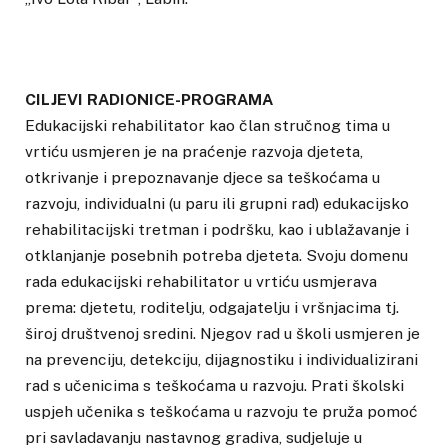
CILJEVI RADIONICE-PROGRAMA
Edukacijski rehabilitator kao član stručnog tima u
vrtiću usmjeren je na praćenje razvoja djeteta,
otkrivanje i prepoznavanje djece sa teškoćama u
razvoju, individualni (u paru ili grupni rad) edukacijsko
rehabilitacijski tretman i podršku, kao i ublažavanje i
otklanjanje posebnih potreba djeteta. Svoju domenu
rada edukacijski rehabilitator u vrtiću usmjerava
prema: djetetu, roditelju, odgajatelju i vršnjacima tj.
široj društvenoj sredini. Njegov rad u školi usmjeren je
na prevenciju, detekciju, dijagnostiku i individualizirani
rad s učenicima s teškoćama u razvoju. Prati školski
uspjeh učenika s teškoćama u razvoju te pruža pomoć
pri savladavanju nastavnog gradiva, sudjeluje u