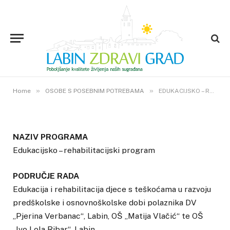
OSOBE S POSEBNIM POTREBAMA
EDUKACIJSKO –
REHABILITACIJSKI PROGRAM
3. RUJNA 2018.
»
14
VIEWS
»
Home
OSOBE S POSEBNIM POTREBAMA
EDUKACIJSKO – REHABILITACIJSKI PROGRAM
NAZIV PROGRAMA
Edukacijsko – rehabilitacijski program
PODRUČJE RADA
Edukacija i rehabilitacija djece s teškoćama u razvoju
predškolske i osnovnoškolske dobi polaznika DV
„Pjerina Verbanac“, Labin, OŠ „Matija Vlačić“ te OŠ
„Ivo Lola Ribar“, Labin.