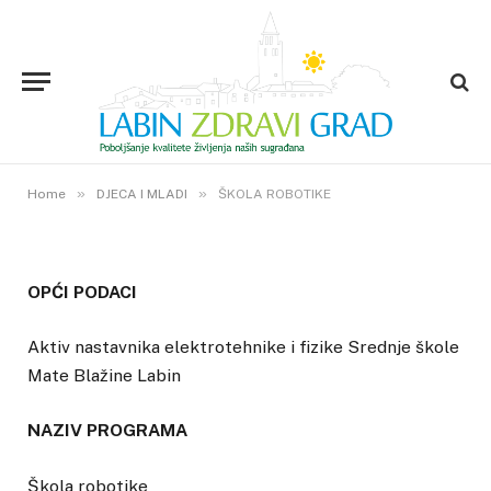
DJECA I MLADI
ŠKOLA ROBOTIKE
8. LIPNJA 2011.
»
11
VIEWS
»
Home
DJECA I MLADI
ŠKOLA ROBOTIKE
OPĆI PODACI
Aktiv nastavnika elektrotehnike i fizike Srednje škole
Mate Blažine Labin
NAZIV PROGRAMA
Škola robotike