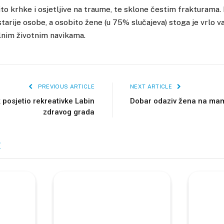
to krhke i osjetljive na traume, te sklone čestim frakturama. 
tarije osobe, a osobito žene (u 75% slučajeva) stoga je vrlo v
lnim životnim navikama.
PREVIOUS ARTICLE
NEXT ARTICLE
posjetio rekreativke Labin
Dobar odaziv žena na ma
zdravog grada
E