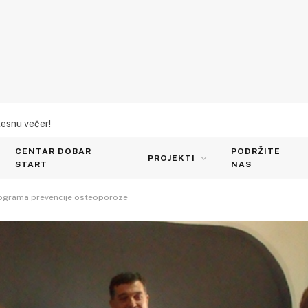
lesnu večer!
CENTAR DOBAR
PODRŽITE
PROJEKTI
START
NAS
rograma prevencije osteoporoze