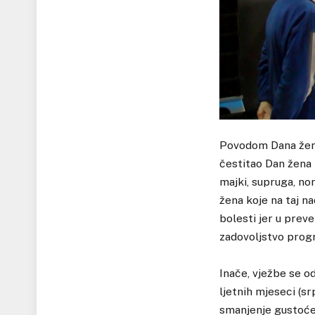
Povodom Dana žena
čestitao Dan žena 
majki, supruga, non
žena koje na taj n
bolesti jer u prev
zadovoljstvo progr
Inače, vježbe se od
ljetnih mjeseci (sr
smanjenje gustoće 