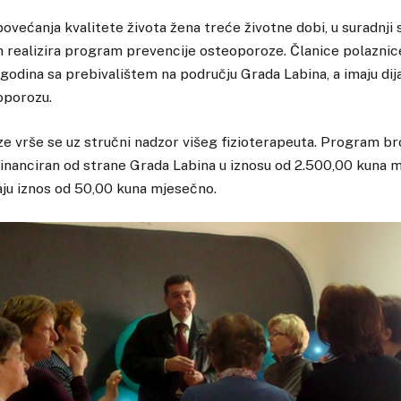
 povećanja kvalitete života žena treće životne dobi, u suradnji
n realizira program prevencije osteoporoze. Članice polazni
 godina sa prebivalištem na području Grada Labina, a imaju di
oporozu.
 vrše se uz stručni nadzor višeg fizioterapeuta. Program br
ufinanciran od strane Grada Labina u iznosu od 2.500,00 kuna
aju iznos od 50,00 kuna mjesečno.