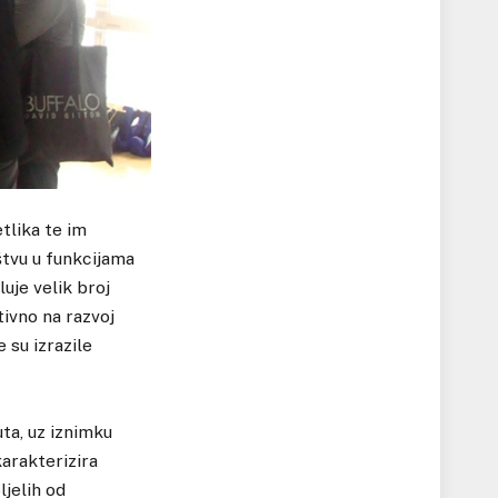
tlika te im
štvu u funkcijama
luje velik broj
tivno na razvoj
 su izrazile
uta, uz iznimku
karakterizira
ljelih od