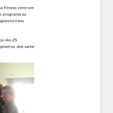
 sa fitness centrom
ce programa su
jagnosticiranu
oji oko 25
 mjesečno, dok same