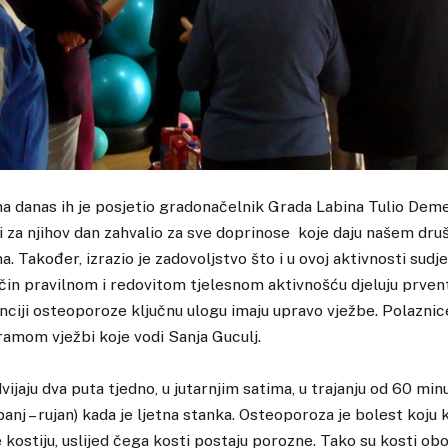
 danas ih je posjetio gradonačelnik Grada Labina Tulio Deme
i za njihov dan zahvalio za sve doprinose koje daju našem dru
a. Također, izrazio je zadovoljstvo što i u ovoj aktivnosti sudje
ačin pravilnom i redovitom tjelesnom aktivnošću djeluju prven
enciji osteoporoze ključnu ulogu imaju upravo vježbe. Polaznice
amom vježbi koje vodi Sanja Guculj.
vijaju dva puta tjedno, u jutarnjim satima, u trajanju od 60 min
panj – rujan) kada je ljetna stanka. Osteoporoza je bolest koju 
kostiju, uslijed čega kosti postaju porozne. Tako su kosti obo