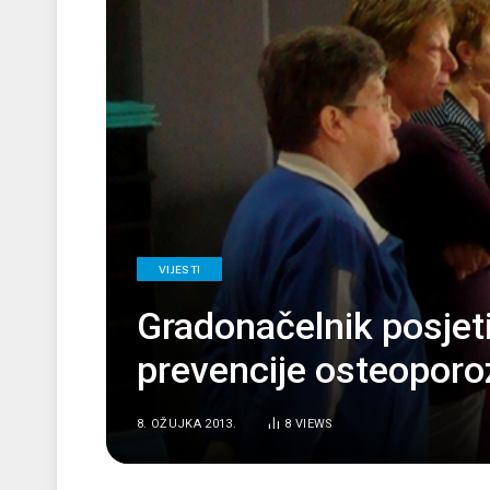
VIJESTI
Gradonačelnik posjet
prevencije osteoporo
8. OŽUJKA 2013.
8
VIEWS