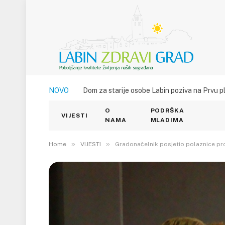
NOVO
Dom za starije osobe Labin poziva na Prvu p
O
PODRŠKA
VIJESTI
NAMA
MLADIMA
»
»
Home
VIJESTI
Gradonačelnik posjetio polaznice p