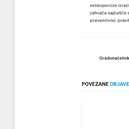
osteoporoze izrazi
zahvaća najčešće s
preventivno, pravi
Gradonačelnik 
POVEZANE
OBJAV