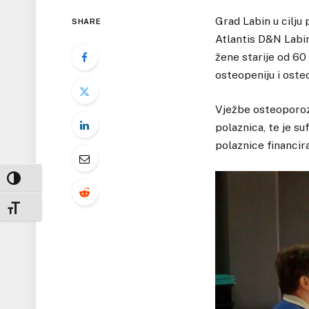
Grad Labin u cilju
SHARE
Atlantis D&N Labi
žene starije od 60
osteopeniju i oste
Vježbe osteoporoze
polaznica, te je s
polaznice financir
UKLJUČI / ISKLJUČI VISOKI KONTRAST
UKLJUČI / ISKLJUČI VELIČINU FONTA