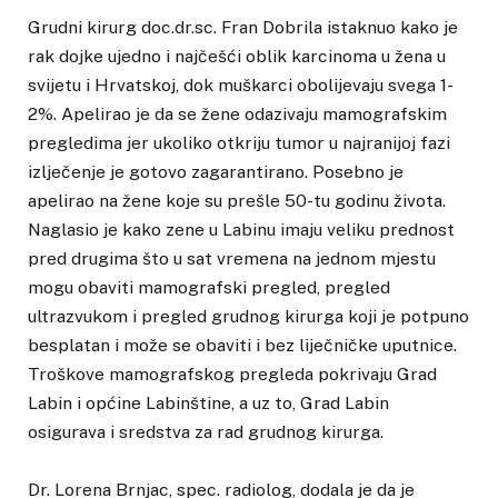
Grudni kirurg doc.dr.sc. Fran Dobrila istaknuo kako je
rak dojke ujedno i najčešći oblik karcinoma u žena u
svijetu i Hrvatskoj, dok muškarci obolijevaju svega 1-
2%. Apelirao je da se žene odazivaju mamografskim
pregledima jer ukoliko otkriju tumor u najranijoj fazi
izlječenje je gotovo zagarantirano. Posebno je
apelirao na žene koje su prešle 50-tu godinu života.
Naglasio je kako zene u Labinu imaju veliku prednost
pred drugima što u sat vremena na jednom mjestu
mogu obaviti mamografski pregled, pregled
ultrazvukom i pregled grudnog kirurga koji je potpuno
besplatan i može se obaviti i bez liječničke uputnice.
Troškove mamografskog pregleda pokrivaju Grad
Labin i općine Labinštine, a uz to, Grad Labin
osigurava i sredstva za rad grudnog kirurga.
Dr. Lorena Brnjac, spec. radiolog, dodala je da je