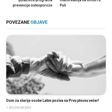
polaznice programa
mažoretkinja na smotri u
prevencije osteoporoze
Puli
POVEZANE
OBJAVE
Dom za starije osobe Labin poziva na Prvu plesnu večer!
1. KOLOVOZA 2026.