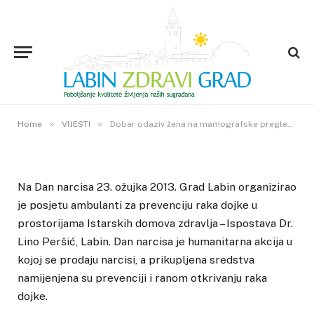
VIJESTI
Dobar odaziv žena na
mamografske preglede
25. OŽUJKA 2013.
»
»
1
VIEWS
Home
VIJESTI
Dobar odaziv žena na mamografske preglede
Na Dan narcisa 23. ožujka 2013. Grad Labin organizirao
je posjetu ambulanti za prevenciju raka dojke u
prostorijama Istarskih domova zdravlja – Ispostava Dr.
Lino Peršić, Labin. Dan narcisa je humanitarna akcija u
kojoj se prodaju narcisi, a prikupljena sredstva
namijenjena su prevenciji i ranom otkrivanju raka
dojke.