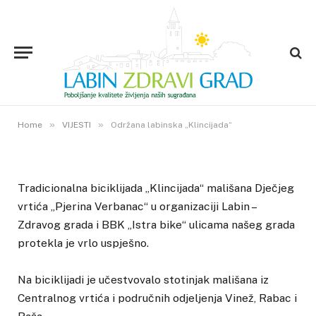
VIJESTI
Održana labinska „Klincijada“
23. TRAVNJA 2015.
»
»
2
VIEWS
Home
VIJESTI
Održana labinska „Klincijada“
Tradicionalna biciklijada „Klincijada“ mališana Dječjeg
vrtića „Pjerina Verbanac“ u organizaciji Labin –
Zdravog grada i BBK „Istra bike“ ulicama našeg grada
protekla je vrlo uspješno.
Na biciklijadi je učestvovalo stotinjak mališana iz
Centralnog vrtića i područnih odjeljenja Vinež, Rabac i