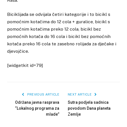
Raša.
Biciklijada se odvijala četiri kategorije i to bicikl s
pomoćnim kotačima do 12 cola + guralice, bicikl s
pomoćnim kotačima preko 12 cola, bicikl bez
pomoćnih kotača do 16 cola i bicikl bez pomoćnih
kotača preko 16 cola te zasebno rolijada za dječake i
djevojčice.
[widgetkit id=79]
PREVIOUS ARTICLE
NEXT ARTICLE
Održana javna rasprava
Sutra podjela sadnica
“Lokalnog programa za
povodom Dana planeta
mlade”
Zemlje