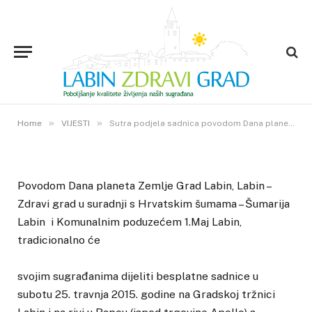
VIJESTI
Sutra podjela sadnica povodom
Dana planeta Zemlje
24. TRAVNJA 2015.
»
»
0
VIEWS
Home
VIJESTI
Sutra podjela sadnica povodom Dana planeta Zemlje
Povodom Dana planeta Zemlje Grad Labin, Labin –
Zdravi grad u suradnji s Hrvatskim šumama – Šumarija
Labin i Komunalnim poduzećem 1.Maj Labin,
tradicionalno će
svojim sugrađanima dijeliti besplatne sadnice u
subotu 25. travnja 2015. godine na Gradskoj tržnici