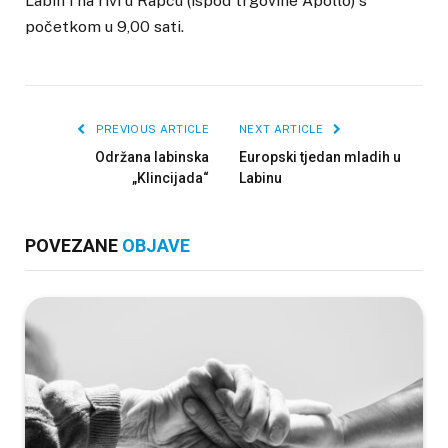
Labin i na rivi u Rapcu (ispod trgovine Apollo) s
početkom u 9,00 sati.
PREVIOUS ARTICLE
NEXT ARTICLE
Održana labinska
Europski tjedan mladih u
„Klincijada“
Labinu
POVEZANE
OBJAVE