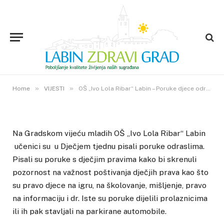
VIJESTI
OŠ „Ivo Lola Ribar“ Labin –
Poruke djece odraslima
12. LISTOPADA 2016.
»
»
0
VIEWS
Home
VIJESTI
OŠ „Ivo Lola Ribar“ Labin – Poruke djece odraslima
Na Gradskom vijeću mladih OŠ „Ivo Lola Ribar“ Labin
učenici su u Dječjem tjednu pisali poruke odraslima.
Pisali su poruke s dječjim pravima kako bi skrenuli
pozornost na važnost poštivanja dječjih prava kao što
su pravo djece na igru, na školovanje, mišljenje, pravo
na informaciju i dr. Iste su poruke dijelili prolaznicima
ili ih pak stavljali na parkirane automobile.