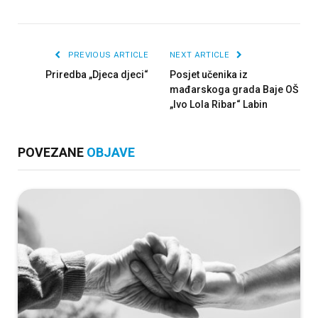
PREVIOUS ARTICLE
NEXT ARTICLE
Priredba „Djeca djeci“
Posjet učenika iz
mađarskoga grada Baje OŠ
„Ivo Lola Ribar“ Labin
POVEZANE
OBJAVE