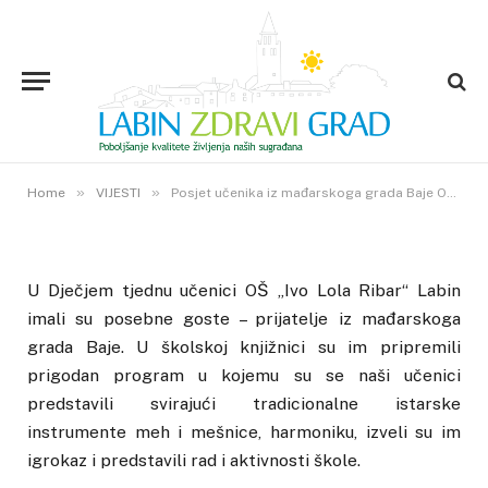
VIJESTI
Posjet učenika iz mađarskoga
grada Baje OŠ „Ivo Lola Ribar“
Labin
12. LISTOPADA 2016.
»
»
1
VIEWS
Home
VIJESTI
Posjet učenika iz mađarskoga grada Baje OŠ „Ivo Lola Ribar“ Labin
U Dječjem tjednu učenici OŠ „Ivo Lola Ribar“ Labin
imali su posebne goste – prijatelje iz mađarskoga
grada Baje. U školskoj knjižnici su im pripremili
prigodan program u kojemu su se naši učenici
predstavili svirajući tradicionalne istarske
instrumente meh i mešnice, harmoniku, izveli su im
igrokaz i predstavili rad i aktivnosti škole.