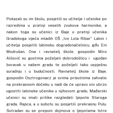
Pokazali su im školu, posjetili su učitelje i učenike po
razredima u pratnji veselih zvukova harmonike, a
nakon toga su učenici iz Baje u pratnji učenika
Gradskoga vijeća mladih OŠ „Ivo Lola Ribar“ Labin i
učitelja posjetili labinsku dogradonačelnicu, gđu Eni
Modrušan. Ona i ravnatelj škole, gospodin Miro
Alilović su gostima poželjeli dobrodošlicu i ugodan
boravak u našem gradu te poželjeli tako uspješnu
suradnju i u budućnosti. Ravnatelj škole iz Baje,
gospodin Osztrogonacz je svima prisutnima zahvalio
na prekrasnom dočeku u nadi da će upravo oni ubrzo
ugostiti labinske učenike u njihovom gradu. Mađarski
učenici su imali prilike razgledati ljepote Staroga
grada, Rapca, a u subotu su posjetili prekrasnu Pulu.
Sutradan su se prepuni dojmova o ljepotama Istre