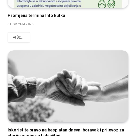
Promjena termina Info kutka
31. SRPNJA 2026.
VIŠE...
Iskoristite pravo na besplatan dnevni boravak i prijevoz za
starije osobe na Labinštini