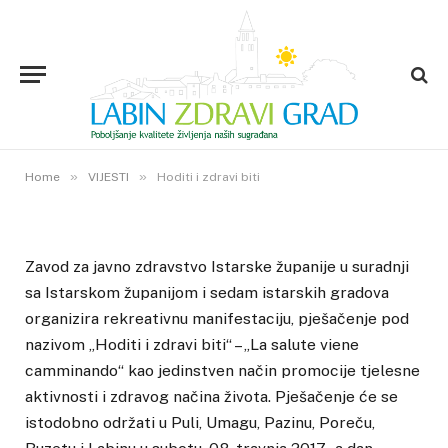
VIJESTI
Hoditi i zdravi biti
3. TRAVNJA 2017.
»
»
1
VIEWS
Home
VIJESTI
Hoditi i zdravi biti
Zavod za javno zdravstvo Istarske županije u suradnji
sa Istarskom županijom i sedam istarskih gradova
organizira rekreativnu manifestaciju, pješačenje pod
nazivom „Hoditi i zdravi biti“ – „La salute viene
camminando“ kao jedinstven način promocije tjelesne
aktivnosti i zdravog načina života. Pješačenje će se
istodobno održati u Puli, Umagu, Pazinu, Poreču,