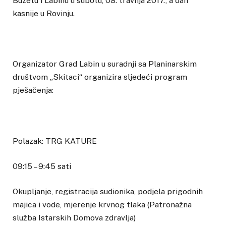
Buzetu i Labinu u subotu, 08. travnja 2017., a dan
kasnije u Rovinju.
Organizator Grad Labin u suradnji sa Planinarskim
društvom „Skitaci“ organizira sljedeći program
pješačenja:
Polazak: TRG KATURE
09:15 – 9:45 sati
Okupljanje, registracija sudionika, podjela prigodnih
majica i vode, mjerenje krvnog tlaka (Patronažna
služba Istarskih Domova zdravlja)