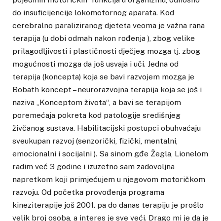
do insuficijencije lokomotornog aparata. Kod
cerebralno paraliziranog djeteta veoma je važna rana
terapija (u dobi odmah nakon rođenja ), zbog velike
prilagodljivosti i plastičnosti dječjeg mozga tj. zbog
mogućnosti mozga da još usvaja i uči. Jedna od
terapija (koncepta) koja se bavi razvojem mozga je
Bobath koncept – neurorazvojna terapija koja se još i
naziva „Konceptom života“, a bavi se terapijom
poremećaja pokreta kod patologije središnjeg
živčanog sustava. Habilitacijski postupci obuhvaćaju
sveukupan razvoj (senzorički, fizički, mentalni,
emocionalni i socijalni ). Sa sinom gđe Žegla, Lionelom
radim već 3 godine i izuzetno sam zadovoljna
napretkom koji primjećujem u njegovom motoričkom
razvoju. Od početka provođenja programa
kineziterapije još 2001. pa do danas terapiju je prošlo
velik broj osoba, a interes je sve veći. Drago mi je da je