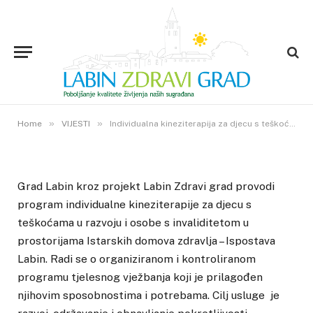
VIJESTI
Individualna kineziterapija za
djecu s teškoćama u razvoju i
osobe s invaliditetom
7. KOLOVOZA 2018.
»
»
1
VIEWS
Home
VIJESTI
Individualna kineziterapija za djecu s teškoćama u razvoju i osobe s invaliditetom
Grad Labin kroz projekt Labin Zdravi grad provodi
program individualne kineziterapije za djecu s
teškoćama u razvoju i osobe s invaliditetom u
prostorijama Istarskih domova zdravlja – Ispostava
Labin. Radi se o organiziranom i kontroliranom
programu tjelesnog vježbanja koji je prilagođen
njihovim sposobnostima i potrebama. Cilj usluge je