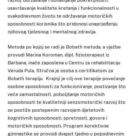
razvoj, održavanje i obnavljanje pokretljivosti,
usavršavanje kvalitete kretanja i funkcionalnosti u
svakodnevnom životu te održavanje motoričkih
sposobnosti korisnika što pridonosi unaprjeđenju
njihovog tjelesnog i mentalnog zdravlja.
Metoda po kojoj se radi je Bobath metoda, a vježbe
provodi Marina Koroman, dipl. fizioterapeut iz
Barbana, inače zaposlena u Centru za rehabilitaciju
Veruda Pula. Stručna je osoba s certifikatom za
Bobath terapiju. Krajnji je cilj ove terapije povećanje
osobne sposobnosti za funkcioniranje, postizanje što
veće samostalnosti, poboljšanje motoričkih
sposobnosti te kvalitetniji senzomotorički razvoj što
se postiže postepenim razvojem djetetovih
kognitivnih sposobnosti, spretnosti, govora i
motoričkih sposobnosti. Program korektivne
gimnastike se provodi dvaput tjedno u popodnevnim