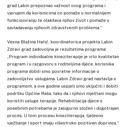
grad Labin prepoznao važnost ovog programa i
vjerujem da korisnicima on pomaže u normalnijem
funkcioniranju te olakšava njihov život i pomaže u
savladavanju njihovih zdravstvenih problema.“
Vesna Blažina Hatić, koordinatorica projekta Labin
Zdravi grad zadovoljna je rezultatima programa:
„Program individualne kineziterapije je vrlo kvalitetan
program i u razgovoru s roditeljima djece, korisnika
programa dobili smo povratne informacije o
zadovoljstvu uslugama. Labin Zdravi grad nastavlja s
programom, a ove godine uspjeli smo uključiti i dobiti
podršku Općine Raša, tako da i njihovi mještani mogu
koristiti usluge terapije. Rehabilitacija djece s
posebnim potrebama je zasigurno složen i dugotrajan
proces. U tom procesu kineziterapija, tjelesno
vježbanje i sport imaju višestruko pozitivan doprinos.“