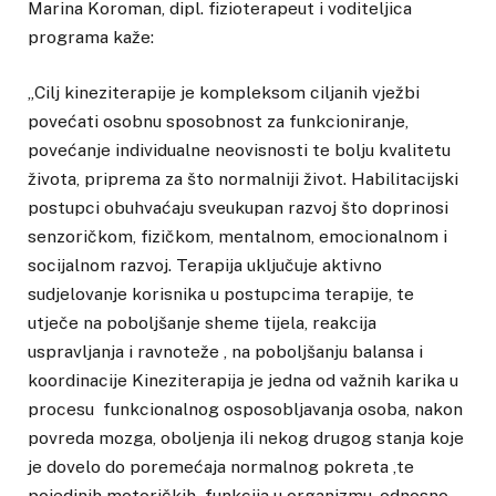
Marina Koroman, dipl. fizioterapeut i voditeljica
programa kaže:
„Cilj kineziterapije je kompleksom ciljanih vježbi
povećati osobnu sposobnost za funkcioniranje,
povećanje individualne neovisnosti te bolju kvalitetu
života, priprema za što normalniji život. Habilitacijski
postupci obuhvaćaju sveukupan razvoj što doprinosi
senzoričkom, fizičkom, mentalnom, emocionalnom i
socijalnom razvoj. Terapija uključuje aktivno
sudjelovanje korisnika u postupcima terapije, te
utječe na poboljšanje sheme tijela, reakcija
uspravljanja i ravnoteže , na poboljšanju balansa i
koordinacije Kineziterapija je jedna od važnih karika u
procesu funkcionalnog osposobljavanja osoba, nakon
povreda mozga, oboljenja ili nekog drugog stanja koje
je dovelo do poremećaja normalnog pokreta ,te
pojedinih motoričkih funkcija u organizmu, odnosno