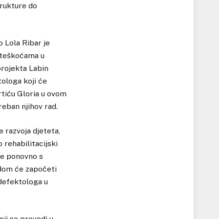
rukture do
 Lola Ribar je
s teškoćama u
projekta Labin
ologa koji će
rtiću Gloria u ovom
reban njihov rad.
e razvoja djeteta,
 rehabilitacijski
je ponovno s
adom će započeti
 defektologa u
ji se provodi u