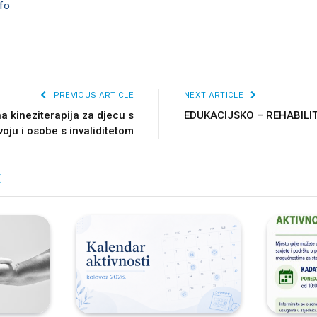
fo
PREVIOUS ARTICLE
NEXT ARTICLE
na kineziterapija za djecu s
EDUKACIJSKO – REHABILI
oju i osobe s invaliditetom
E