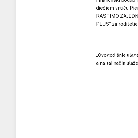
dječjem vrtiću Pj
RASTIMO ZAJEDNO”
PLUS” za roditelje
„Ovogodišnje ulaga
a na taj način ulaž