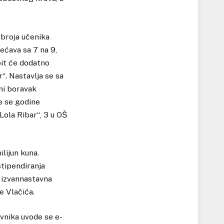
 broja učenika
ećava sa 7 na 9,
bit će dodatno
“. Nastavlja se sa
ni boravak
ve se godine
Lola Ribar“, 3 u OŠ
lijun kuna.
stipendiranja
o izvannastavna
e Vlačića.
vnika uvode se e-