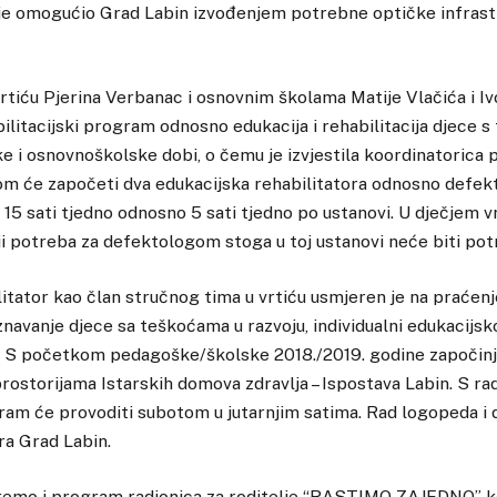
 je omogućio Grad Labin izvođenjem potrebne optičke infrast
rtiću Pjerina Verbanac i osnovnim školama Matije Vlačića i Ivo
bilitacijski program odnosno edukacija i rehabilitacija djece 
e i osnovnoškolske dobi, o čemu je izvjestila koordinatorica 
om će započeti dva edukacijska rehabilitatora odnosno defekt
15 sati tjedno odnosno 5 sati tjedno po ustanovi. U dječjem v
i potreba za defektologom stoga u toj ustanovi neće biti pot
litator kao član stručnog tima u vrtiću usmjeren je na praćenj
znavanje djece sa teškoćama u razvoju, individualni edukacijsko
. S početkom pedagoške/školske 2018./2019. godine započin
ostorijama Istarskih domova zdravlja – Ispostava Labin. S r
gram će provoditi subotom u jutarnjim satima. Rad logopeda i
ra Grad Labin.
iremo i program radionica za roditelje “RASTIMO ZAJEDNO” ko