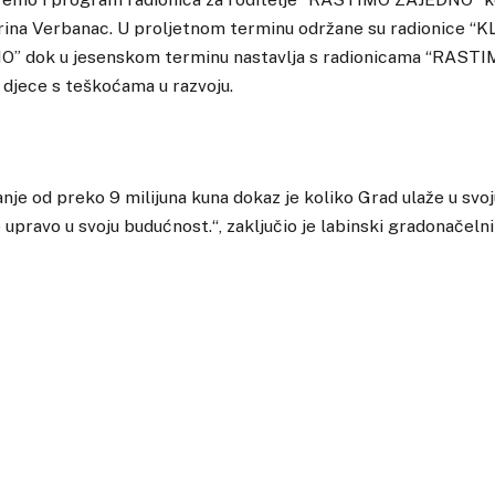
erina Verbanac. U proljetnom terminu održane su radionice 
 dok u jesenskom terminu nastavlja s radionicama “RAS
 djece s teškoćama u razvoju.
nje od preko 9 milijuna kuna dokaz je koliko Grad ulaže u svoj
e upravo u svoju budućnost.“, zaključio je labinski gradonačeln