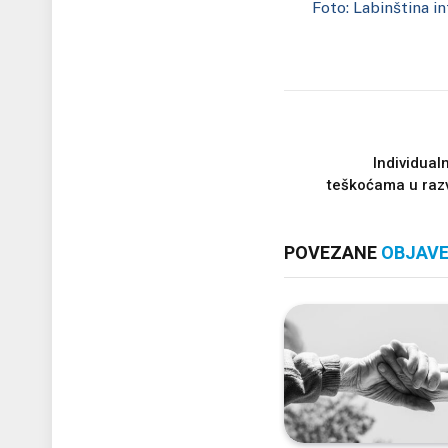
Foto: Labinština in
Individual
teškoćama u razv
POVEZANE
OBJAV