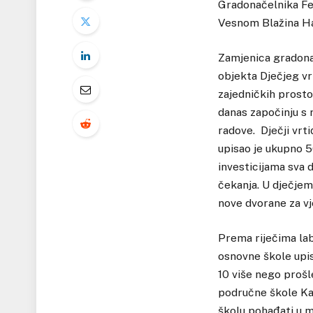
Gradonačelnika Fe
Vesnom Blažina Ha
Zamjenica gradonač
objekta Dječjeg vr
zajedničkih prosto
danas započinju s 
radove. Dječji vrt
upisao je ukupno 5
investicijama sva d
čekanja. U dječjem
nove dvorane za vj
Prema riječima lab
osnovne škole upisa
10 više nego prošl
područne škole Kat
školu pohađati u m