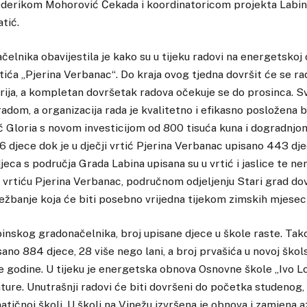
derikom Mohorović Čekada i koordinatoricom projekta Labin 
tić.
elnika obavijestila je kako su u tijeku radovi na energetskoj
tića „Pjerina Verbanac“. Do kraja ovog tjedna dovršit će se ra
rija, a kompletan dovršetak radova očekuje se do prosinca. 
radom, a organizacija rada je kvalitetno i efikasno posložena 
ić Gloria s novom investicijom od 800 tisuća kuna i dogradnj
6 djece dok je u dječji vrtić Pjerina Verbanac upisano 443 dj
jeca s područja Grada Labina upisana su u vrtić i jaslice te ne
 vrtiću Pjerina Verbanac, područnom odjeljenju Stari grad do
ežbanje koja će biti posebno vrijedna tijekom zimskih mjeseci
inskog gradonačelnika, broj upisane djece u škole raste. Tako
no 884 djece, 28 više nego lani, a broj prvašića u novoj školsk
e godine. U tijeku je energetska obnova Osnovne škole „Ivo Lo
ure. Unutrašnji radovi će biti dovršeni do početka studenog,
atičnoj školi. U školi na Vinežu izvršena je obnova i zamjena 