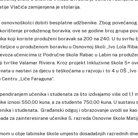
tije Vlačića zamijenjena je stolarija.
vi osnovnoškolci dobiti besplatne udžbenike. Zbog povećanog
 korištenje produženog boravka, ove se godine broj grupa pov
ka koji koriste produženi boravak sa 200 na 240. U tu svrhu 
iteljice u produženom boravku u Osnovnoj školi „Ivo Lola Ribar
jevoza učenicima iz Područne škole Rabac u Labin na produže
iji tvrtke Valamar Riviera. Kroz projekt Inkluzivne škole 5+ o
nata u nastavi za djecu s teškoćama u razvoju i to 4 u OŠ „Ivo 
u Centru „Liče Faraguna“.
pendiranjem učenika i studenata za što izdvajamo više od 1,1 mi
ike iznosi 550,00 kuna, a za studente 750,00 kuna. U sustavu 
enika i studenata. Građanski odgoj i obrazovanje uvodi se ka
pada za zainteresirane učenike 5. razreda Osnovne škole Matij
mom u obje labinske škole umjesto dosadašnjih razrednih dne