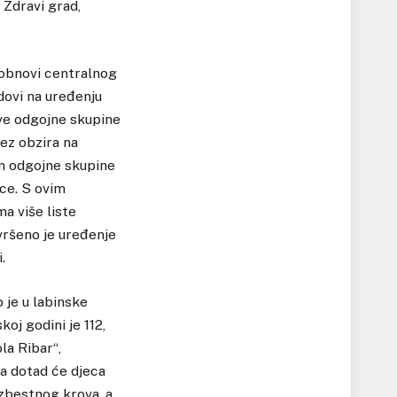
Zdravi grad,
 obnovi centralnog
dovi na uređenju
Sve odgojne skupine
bez obzira na
om odgojne skupine
ece. S ovim
ma više liste
vršeno je uređenje
.
 je u labinske
oj godini je 112,
la Ribar“,
 a dotad će djeca
azbestnog krova, a