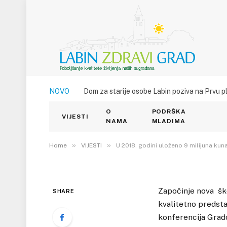
VIJESTI
NOVO
Dom za starije osobe Labin poziva na Prvu p
U 2018. godini uložen
O
PODRŠKA
obrazovanje
VIJESTI
NAMA
MLADIMA
3. RUJNA 2018.
»
»
2
VIEWS
Home
VIJESTI
U 2018. godini uloženo 9 milijuna kun
Započinje nova ško
SHARE
kvalitetno predsta
konferencija Grad