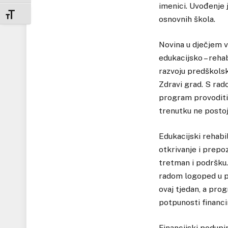
imenici. Uvođenje
UKLJUČI / ISKLJUČI VELIČINU FONTA
osnovnih škola.
Novina u dječjem v
edukacijsko – reha
razvoju predškolsk
Zdravi grad. S rad
program provoditi 
trenutku ne postoj
Edukacijski rehabi
otkrivanje i prepo
tretman i podršku
radom logoped u pr
ovaj tjedan, a pro
potpunosti financi
Financijski podup