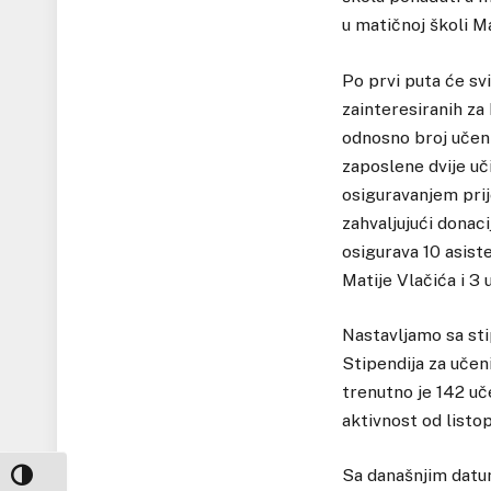
u matičnoj školi Ma
Po prvi puta će s
zainteresiranih za
odnosno broj učeni
zaposlene dvije uč
osiguravanjem pri
zahvaljujući donac
osigurava 10 asiste
Matije Vlačića i 3 
Nastavljamo sa sti
Stipendija za učen
trenutno je 142 uč
aktivnost od listo
Sa današnjim datu
UKLJUČI / ISKLJUČI VISOKI KONTRAST