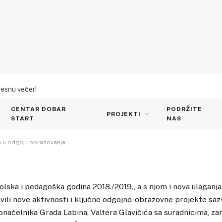
lesnu večer!
o 9 milijuna kuna u odgoj i
CENTAR DOBAR
PODRŽITE
PROJEKTI
START
NAS
a u odgoj i obrazovanje
lska i pedagoška godina 2018./2019., a s njom i nova ulaganja
vili nove aktivnosti i ključne odgojno-obrazovne projekte saz
onačelnika Grada Labina, Valtera Glavičića sa suradnicima, z