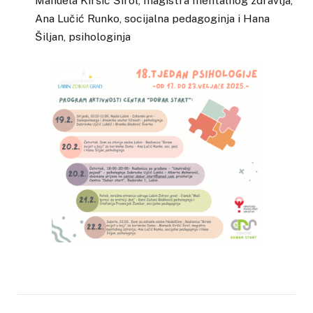
Manuela Kiršić Širol, magistra mentalnog zdravlja,
Ana Lučić Runko, socijalna pedagoginja i Hana
Šiljan, psihologinja