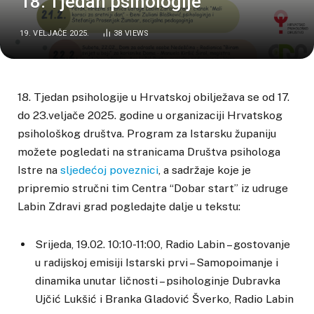
18. Tjedan psihologije
19. VELJAČE 2025.
38
VIEWS
18. Tjedan psihologije u Hrvatskoj obilježava se od 17.
do 23.veljače 2025. godine u organizaciji Hrvatskog
psihološkog društva. Program za Istarsku županiju
možete pogledati na stranicama Društva psihologa
Istre na
sljedećoj poveznici
, a sadržaje koje je
pripremio stručni tim Centra “Dobar start” iz udruge
Labin Zdravi grad pogledajte dalje u tekstu:
Srijeda, 19.02. 10:10-11:00, Radio Labin – gostovanje
u radijskoj emisiji Istarski prvi – Samopoimanje i
dinamika unutar ličnosti – psihologinje Dubravka
Ujčić Lukšić i Branka Gladović Šverko, Radio Labin