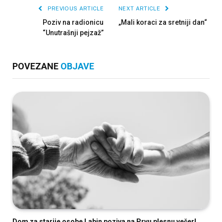
PREVIOUS ARTICLE
NEXT ARTICLE
Poziv na radionicu
„Mali koraci za sretniji dan“
“Unutrašnji pejzaž”
POVEZANE
OBJAVE
Dom za starije osobe Labin poziva na Prvu plesnu večer!