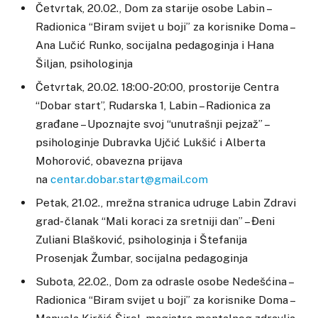
Četvrtak, 20.02., Dom za starije osobe Labin –
Radionica “Biram svijet u boji” za korisnike Doma –
Ana Lučić Runko, socijalna pedagoginja i Hana
Šiljan, psihologinja
Četvrtak, 20.02. 18:00-20:00, prostorije Centra
“Dobar start”, Rudarska 1, Labin – Radionica za
građane – Upoznajte svoj “unutrašnji pejzaž” –
psihologinje Dubravka Ujčić Lukšić i Alberta
Mohorović, obavezna prijava
na
centar.dobar.start@gmail.com
Petak, 21.02., mrežna stranica udruge Labin Zdravi
grad- članak “Mali koraci za sretniji dan” – Đeni
Zuliani Blašković, psihologinja i Štefanija
Prosenjak Žumbar, socijalna pedagoginja
Subota, 22.02., Dom za odrasle osobe Nedešćina –
Radionica “Biram svijet u boji” za korisnike Doma –