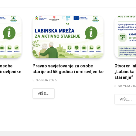
E
a osobe
Pravno savjetovanje za osobe
Otvoren In
irovljenike
starije od 55 godina i umirovljenike
„Labinska 
starenje“
5. SRPNJA 2026.
5. SRPNJA 20
VIŠE...
VIŠE...