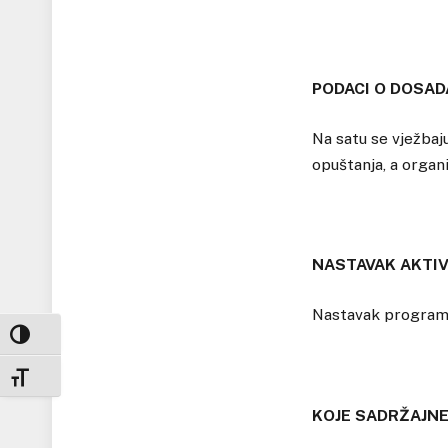
PODACI O DOSAD
Na satu se vježbaju
opuštanja, a organi
NASTAVAK AKTIV
Nastavak programa
UKLJUČI / ISKLJUČI VISOKI KONTRAST
UKLJUČI / ISKLJUČI VELIČINU FONTA
KOJE SADRŽAJNE 