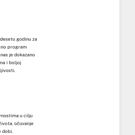
ć desetu godinu za
osno program
Danas je dokazano
a i boljoj
jivosti.
vnostima u cilju
života, očuvanje
 dobi.