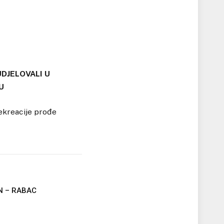
UDJELOVALI U
U
ekreacije prođe
N – RABAC