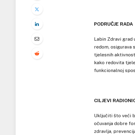
PODRUČJE RADA
Labin Zdravi grad 
redom, osigurava 
tjelesnih aktivnost
kako redovita tjel
funkcionalnoj sposo
CILJEVI RADION
Uključiti što veći 
očuvanja dobre form
zdravlja, prevencij