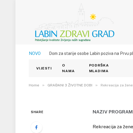
NOVO
Dom za starije osobe Labin poziva na Prvu p
GRAĐANI 3 ŽIVOTNE DOBI
O
PODRŠKA
Rekreacija za žene
VIJESTI
NAMA
MLADIMA
31. SRPNJA 2011.
»
19
VIEWS
»
Home
GRAĐANI 3 ŽIVOTNE DOBI
Rekreacija za žene
NAZIV PROGRAM
SHARE
Rekreacija za žene