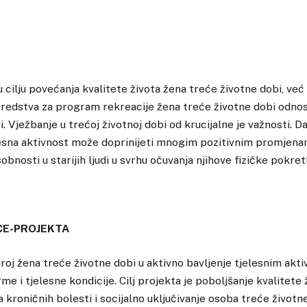
u cilju povećanja kvalitete života žena treće životne dobi, ve
sredstva za program rekreacije žena treće životne dobi odn
i. Vježbanje u trećoj životnoj dobi od krucijalne je važnosti. 
esna aktivnost može doprinijeti mnogim pozitivnim promjenam
bnosti u starijih ljudi u svrhu očuvanja njihove fizičke pokretl
ICE-PROJEKTA
broj žena treće životne dobi u aktivno bavljenje tjelesnim akti
e i tjelesne kondicije. Cilj projekta je poboljšanje kvalitete 
a kroničnih bolesti i socijalno uključivanje osoba treće životne