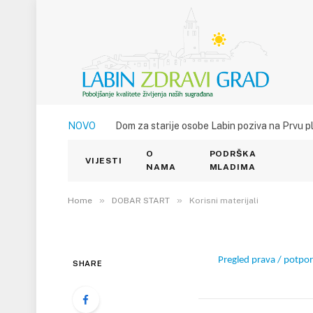
NOVO
Dom za starije osobe Labin poziva na Prvu p
DOBAR START
O
PODRŠKA
Korisni materijali
VIJESTI
NAMA
MLADIMA
11. LIPNJA 2021.
»
»
2
VIEWS
Home
DOBAR START
Korisni materijali
Pregled prava / potpora
SHARE