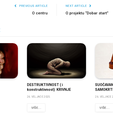
PREVIOUS ARTICLE
NEXT ARTICLE
O centru
O projektu “Dobar start”
E
DESTRUKTIVNOST ( i
SUOČAVAN
konstruktivnost) KRIVNJE
SAMOKRT
26. VELJAČE 2025.
26. VELJAČE 
VIŠE...
VIŠE...