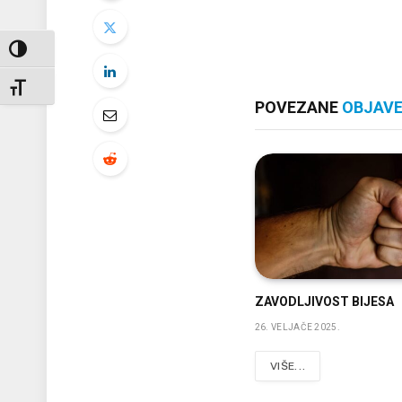
UKLJUČI / ISKLJUČI VISOKI KONTRAST
UKLJUČI / ISKLJUČI VELIČINU FONTA
POVEZANE
OBJAV
ZAVODLJIVOST BIJESA
26. VELJAČE 2025.
VIŠE...