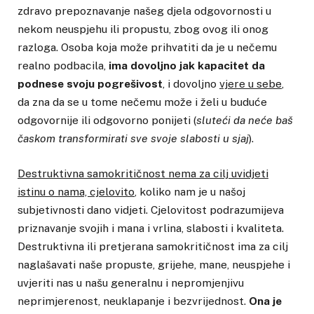
zdravo prepoznavanje našeg djela odgovornosti u
nekom neuspjehu ili propustu, zbog ovog ili onog
razloga. Osoba koja može prihvatiti da je u nečemu
realno podbacila,
ima dovoljno jak kapacitet da
podnese svoju pogrešivost
, i dovoljno
vjere u sebe
,
da zna da se u tome nečemu može i želi u buduće
odgovornije ili odgovorno ponijeti (
sluteći da neće baš
časkom transformirati sve svoje slabosti u sjaj
).
Destruktivna samokritičnost nema za cilj uvidjeti
istinu o nama, cjelovito
, koliko nam je u našoj
subjetivnosti dano vidjeti. Cjelovitost podrazumijeva
priznavanje svojih i mana i vrlina, slabosti i kvaliteta.
Destruktivna ili pretjerana samokritičnost ima za cilj
naglašavati naše propuste, grijehe, mane, neuspjehe i
uvjeriti nas u našu generalnu i nepromjenjivu
neprimjerenost, neuklapanje i bezvrijednost.
Ona je