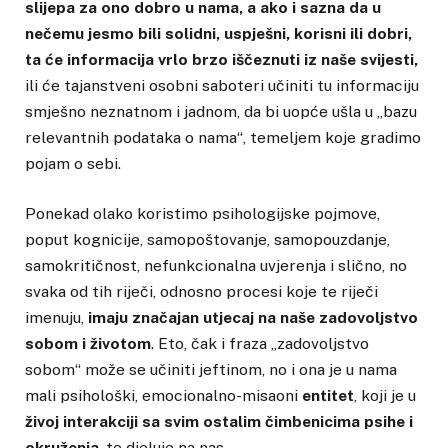
slijepa za ono dobro u nama, a ako i sazna da u
nečemu jesmo bili solidni, uspješni, korisni ili dobri,
ta će informacija vrlo brzo iščeznuti iz naše svijesti,
ili će tajanstveni osobni saboteri učiniti tu informaciju
smješno neznatnom i jadnom, da bi uopće ušla u „bazu
relevantnih podataka o nama“, temeljem koje gradimo
pojam o sebi.
Ponekad olako koristimo psihologijske pojmove,
poput kognicije, samopoštovanje, samopouzdanje,
samokritičnost, nefunkcionalna uvjerenja i slično, no
svaka od tih riječi, odnosno procesi koje te riječi
imenuju,
imaju značajan utjecaj na naše zadovoljstvo
sobom i životom
. Eto, čak i fraza „zadovoljstvo
sobom“ može se učiniti jeftinom, no i ona je u nama
mali psihološki, emocionalno-misaoni
entitet
, koji je u
živoj interakciji sa svim ostalim čimbenicima psihe i
okruženja
, te djeluje na nas.