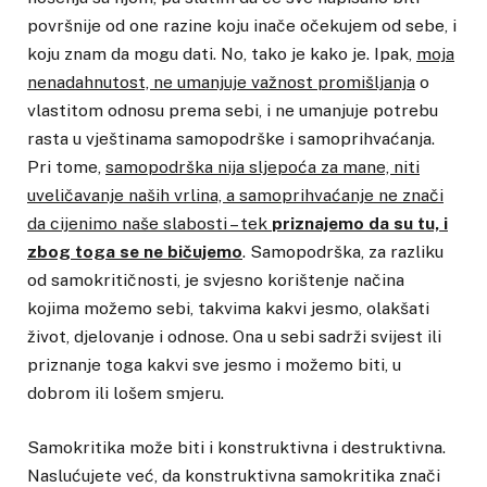
površnije od one razine koju inače očekujem od sebe, i
koju znam da mogu dati. No, tako je kako je. Ipak,
moja
nenadahnutost, ne umanjuje važnost promišljanja
o
vlastitom odnosu prema sebi, i ne umanjuje potrebu
rasta u vještinama samopodrške i samoprihvaćanja.
Pri tome,
samopodrška nija sljepoća za mane, niti
uveličavanje naših vrlina, a samoprihvaćanje ne znači
da cijenimo naše slabosti – tek
priznajemo da su tu, i
zbog toga se ne bičujemo
. Samopodrška, za razliku
od samokritičnosti, je svjesno korištenje načina
kojima možemo sebi, takvima kakvi jesmo, olakšati
život, djelovanje i odnose. Ona u sebi sadrži svijest ili
priznanje toga kakvi sve jesmo i možemo biti, u
dobrom ili lošem smjeru.
Samokritika može biti i konstruktivna i destruktivna.
Naslućujete već, da konstruktivna samokritika znači