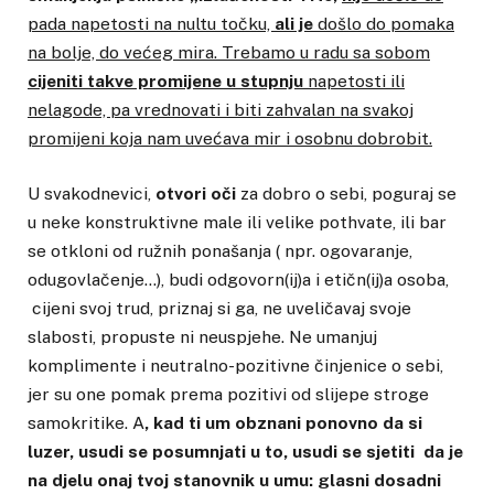
pada napetosti na nultu točku,
ali je
došlo do pomaka
na bolje, do većeg mira. Trebamo u radu sa sobom
cijeniti takve promijene u stupnju
napetosti ili
nelagode, pa vrednovati i biti zahvalan na svakoj
promijeni koja nam uvećava mir i osobnu dobrobit.
U svakodnevici,
otvori oči
za dobro o sebi, poguraj se
u neke konstruktivne male ili velike pothvate, ili bar
se otkloni od ružnih ponašanja ( npr. ogovaranje,
odugovlačenje…), budi odgovorn(ij)a i etičn(ij)a osoba,
cijeni svoj trud, priznaj si ga, ne uveličavaj svoje
slabosti, propuste ni neuspjehe. Ne umanjuj
komplimente i neutralno-pozitivne činjenice o sebi,
jer su one pomak prema pozitivi od slijepe stroge
samokritike. A
, kad ti um obznani ponovno da si
luzer, usudi se posumnjati u to, usudi se sjetiti da je
na djelu onaj tvoj stanovnik u umu: glasni dosadni