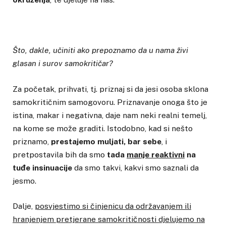
Što, dakle, učiniti ako prepoznamo da u nama živi
glasan i surov samokritičar?
Za početak, prihvati, tj. priznaj si da jesi osoba sklona
samokritičnim samogovoru. Priznavanje onoga što je
istina, makar i negativna, daje nam neki realni temelj,
na kome se može graditi. Istodobno, kad si nešto
priznamo,
prestajemo muljati, bar sebe
, i
pretpostavila bih da smo
tada
manje reaktivni
na
tuđe insinuacije
da smo takvi, kakvi smo saznali da
jesmo.
Dalje,
posvjestimo si činjenicu da održavanjem ili
hranjenjem pretjerane samokritičnosti djelujemo na