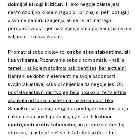
dojmljivi strogi kritičar.
Ili, ako negdje zaista jesi
nešto ozbiljno kiksem izgubio – priznaj si peh, odtuguj
u svome nemiru i žaljenju, ali se i vrati natrag u
perspektivnost – jer na življenje smo pozvani, pa mu se
valjamo – iznova vraćati.
Promatraj sebe cjelovito:
osoba si sa slabostima, ali
i sa vrlinama
. Poznavanje sebe u tom smislu –
naš je
temelj – na kojem stojimo: naš identitet, bar aktualni
.
Nahrani se dobrim elementima svoje osobnosti i
svojih iskustava, kako bi činjenica da negdje jesi OK,
postala sastavni dio tvojeg bića, i kako bi te ta istina
uščuvala od loma u naletima ružne samokritika
.
Samokritika, očekuj, mogla bi postajati nemilosrdnija
nakon nekih novih podbačaja, jer će ih
kritičar
upotrijebiti protiv tebe/sebe
, no prepoznat ćeš taj
obrazac, i nastojat ćeš se držati, koliko će ti biti