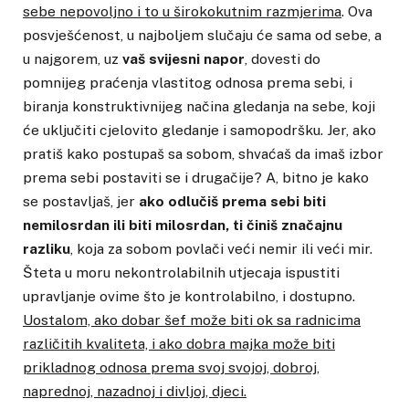
sebe nepovoljno i to u širokokutnim razmjerima
. Ova
posvješćenost, u najboljem slučaju će sama od sebe, a
u najgorem, uz
vaš svijesni napor
, dovesti do
pomnijeg praćenja vlastitog odnosa prema sebi, i
biranja konstruktivnijeg načina gledanja na sebe, koji
će uključiti cjelovito gledanje i samopodršku. Jer, ako
pratiš kako postupaš sa sobom, shvaćaš da imaš izbor
prema sebi postaviti se i drugačije? A, bitno je kako
se postavljaš, jer
ako odlučiš prema sebi biti
nemilosrdan ili biti milosrdan, ti činiš značajnu
razliku
, koja za sobom povlači veći nemir ili veći mir.
Šteta u moru nekontrolabilnih utjecaja ispustiti
upravljanje ovime što je kontrolabilno, i dostupno.
Uostalom, ako dobar šef može biti ok sa radnicima
različitih kvaliteta, i ako dobra majka može biti
prikladnog odnosa prema svoj svojoj, dobroj,
naprednoj, nazadnoj i divljoj, djeci.