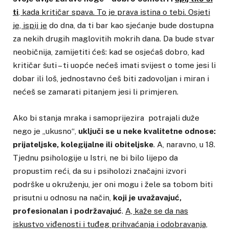
ti
, kada kritičar spava. To je prava istina o tebi. Osjeti
je, ispij je
do dna, da ti bar kao sjećanje bude dostupna
za nekih drugih maglovitih mokrih dana. Da bude stvar
neobičnija, zamijetiti ćeš: kad se osjećaš dobro, kad
kritičar šuti – ti uopće nećeš imati svijest o tome jesi li
dobar ili loš, jednostavno ćeš biti zadovoljan i miran i
nećeš se zamarati pitanjem jesi li primjeren.
Ako bi stanja mraka i samoprijezira potrajali duže
nego je „ukusno“,
uključi se u neke kvalitetne odnose:
prijateljske, kolegijalne ili obiteljske
. A, naravno, u 18.
Tjednu psihologije u Istri, ne bi bilo lijepo da
propustim reći, da su i psiholozi značajni izvori
podrške u okruženju, jer oni mogu i žele sa tobom biti
prisutni u odnosu na način,
koji je uvažavajuć,
profesionalan i podržavajuć
.
A, kaže se da nas
iskustvo viđenosti i tuđeg prihvaćanja i odobravanja,