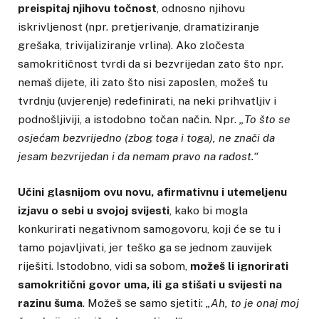
preispitaj njihovu točnost
, odnosno njihovu
iskrivljenost (npr. pretjerivanje, dramatiziranje
grešaka, trivijaliziranje vrlina). Ako zločesta
samokritičnost tvrdi da si bezvrijedan zato što npr.
nemaš dijete, ili zato što nisi zaposlen, možeš tu
tvrdnju (uvjerenje) redefinirati, na neki prihvatljiv i
podnošljiviji, a istodobno točan način. Npr.
„To što se
osjećam bezvrijedno (zbog toga i toga), ne znači da
jesam bezvrijedan i da nemam pravo na radost.“
Učini glasnijom ovu novu, afirmativnu i utemeljenu
izjavu o sebi u svojoj svijesti
, kako bi mogla
konkurirati negativnom samogovoru, koji će se tu i
tamo pojavljivati, jer teško ga se jednom zauvijek
riješiti. Istodobno, vidi sa sobom,
možeš li ignorirati
samokritični govor uma, ili ga stišati u svijesti na
razinu šuma
. Možeš se samo sjetiti:
„Ah, to je onaj moj