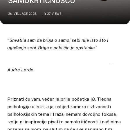
SAMOKRTIČNOŠĆU
26. VELJAČE 2025.
27
VIEWS
“Shvatila sam da briga o samoj sebi nije isto što i
ugađanje sebi. Briga o sebi čin je opstanka.
”
–
Audre Lorde
Priznati ću vam, večer je prije početka 18. Tjedna
psihologije u Istri, a ja, uslijed zamora i izlizanosti
psihologijskih tema i fraza, nemam dovoljno fokusa,
volje ni inspiracije pisati o samokritičnosti i načinima
nošenja sa njom, pa slutim da će sve napisano biti