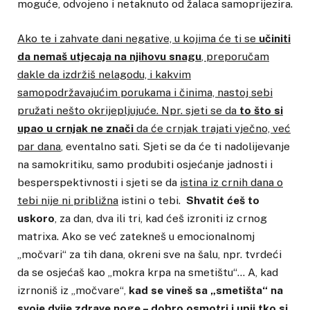
moguće, odvojeno i netaknuto od žalaca samoprijezira.
Ako te i zahvate dani negative, u kojima će ti se
učiniti
da nemaš utjecaja na njihovu snagu
, preporučam
dakle da izdržiš nelagodu, i kakvim
samopodržavajućim porukama i činima, nastoj sebi
pružati nešto okrijepljujuće. Npr. sjeti se da
to što si
upao u crnjak ne znači
da će crnjak trajati vječno, već
par dana
, eventalno sati. Sjeti se da će ti nadolijevanje
na samokritiku, samo produbiti osjećanje jadnosti i
besperspektivnosti i sjeti se da
istina iz crnih dana o
tebi nije ni približna
istini o tebi.
Shvatit ćeš to
uskoro
, za dan, dva ili tri, kad ćeš izroniti iz crnog
matrixa. Ako se već zatekneš u emocionalnomj
„močvari“ za tih dana, okreni sve na šalu, npr. tvrdeći
da se osjećaš kao „mokra krpa na smetištu“… A, kad
izrnoniš iz „močvare“,
kad se vineš sa „smetišta“ na
svoje dvije zdrave noge – dobro osmotri i
upij tko si