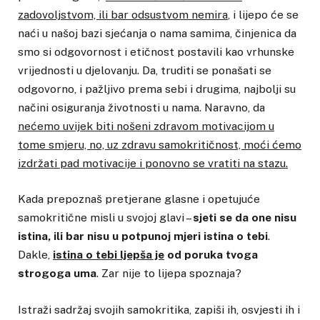
zadovoljstvom, ili bar odsustvom nemira
, i lijepo će se
naći u našoj bazi sjećanja o nama samima, činjenica da
smo si odgovornost i etičnost postavili kao vrhunske
vrijednosti u djelovanju. Da, truditi se ponašati se
odgovorno, i pažljivo prema sebi i drugima, najbolji su
načini osiguranja životnosti u nama. Naravno, da
nećemo uvijek biti nošeni zdravom motivacijom u
tome smjeru, no, uz zdravu samokritičnost, moći ćemo
izdržati pad motivacije i ponovno se vratiti na stazu.
Kada prepoznaš pretjerane glasne i opetujuće
samokritične misli u svojoj glavi –
sjeti se da one nisu
istina, ili bar nisu u potpunoj mjeri istina o tebi
.
Dakle,
istina o tebi ljepša je
od poruka tvoga
strogoga uma
. Zar nije to lijepa spoznaja?
Istraži sadržaj svojih samokritika, zapiši ih, osvjesti ih i