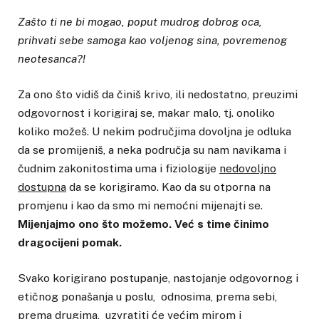
Zašto ti ne bi mogao, poput mudrog dobrog oca,
prihvati sebe samoga kao voljenog sina, povremenog
neotesanca?!
Za ono što vidiš da činiš krivo, ili nedostatno, preuzimi
odgovornost i korigiraj se, makar malo, tj. onoliko
koliko možeš. U nekim područjima dovoljna je odluka
da se promijeniš, a neka područja su nam navikama i
čudnim zakonitostima uma i fiziologije
nedovoljno
dostupna
da se korigiramo. Kao da su otporna na
promjenu i kao da smo mi nemoćni mijenajti se.
Mijenjajmo ono što možemo. Već s time činimo
dragocijeni pomak.
Svako korigirano postupanje, nastojanje odgovornog i
etičnog ponašanja u poslu, odnosima, prema sebi,
prema drugima,
uzvratiti će većim mirom i