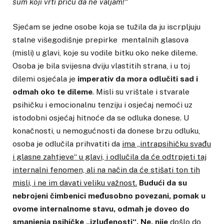
šum koji vrti priču da ne valjam!“
Sjećam se jedne osobe koja se tužila da ju iscrpljuju
stalne višegodišnje prepirke mentalnih glasova
(misli) u glavi, koje su vodile bitku oko neke dileme.
Osoba je bila svijesna dviju vlastitih strana, i u toj
dilemi osjećala je
imperativ da mora odlučiti sad i
odmah oko te dileme
. Misli su vrištale i stvarale
psihičku i emocionalnu tenziju i osjećaj nemoći uz
istodobni osjećaj hitnoće da se odluka donese. U
konačnosti, u nemogućnosti da donese brzu odluku,
osoba je odlučila prihvatiti da
ima „intrapsihičku svađu
i glasne zahtjeve“ u glavi, i odlučila da će odtrpjeti taj
internalni fenomen, ali na način da će stišati ton tih
misli, i ne im davati veliku važnost.
Budući da su
nebrojeni čimbenici međusobno povezani, pomak u
ovome internalnome stavu, odmah je doveo do
smanjenja psihičke „izluđenosti“.
Ne,
nije
došlo do